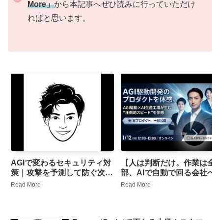
More」
から本記事へぜひ読みに行っていただけ
ればと思います。
AGIで変わるセキュリティ対
【人は判断だけ。作業は全
策｜攻撃を予測して防ぐ次世
部、AIで自動で回る会社へ
代防御セミナー
AI生産工場 × AGI駆動開発
Read More
Read More
最前線を一気に体感——マ
ケ・動画・業務を動かすAI
産工場の全貌（限定特典・