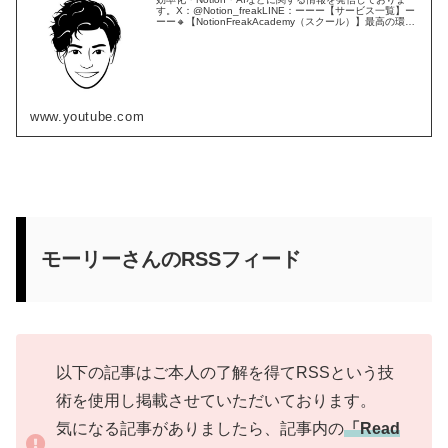
す。X：@Notion_freakLINE：ーーー【サービス一覧】ー
ーー🔸【NotionFreakAcademy（スクール）】最高の環境
でNotionを最短でマスターして思い通りに使...もっと読む
www.youtube.com
モーリーさんのRSSフィード
以下の記事はご本人の了解を得てRSSという技
術を使用し掲載させていただいております。
気になる記事がありましたら、記事内の
「Read