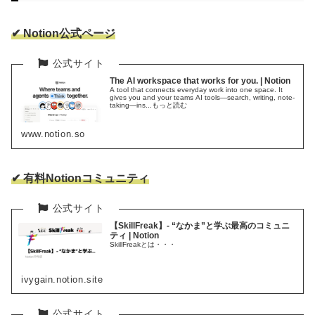
✔ Notion公式
ページ
The AI workspace that works for you. | Notion
A tool that connects everyday work into one space. It
gives you and your teams AI tools—search, writing, note-
taking—ins...もっと読む
www.notion.so
✔ 有料Notion
コミュニティ
【SkillFreak】- “なかま”と学ぶ最高のコミュニ
ティ | Notion
SkillFreakとは・・・
ivygain.notion.site