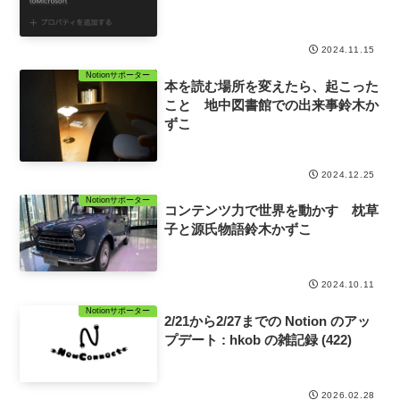
2024.11.15
Notionサポーター
本を読む場所を変えたら、起こった
こと 地中図書館での出来事鈴木か
ずこ
2024.12.25
Notionサポーター
コンテンツ力で世界を動かす 枕草
子と源氏物語鈴木かずこ
2024.10.11
Notionサポーター
2/21から2/27までの Notion のアッ
プデート : hkob の雑記録 (422)
2026.02.28