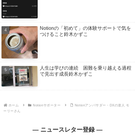
Notionの「初めて」の体験サポートで気を
つけること鈴木かずこ
人生は学びの連続 困難を乗り越える過程
で見出す成長鈴木かずこ
ホーム
Notionサポーター
Notionアンバサダー・DXの達人 モ
ーリーさん
— ニュースレター登録 —