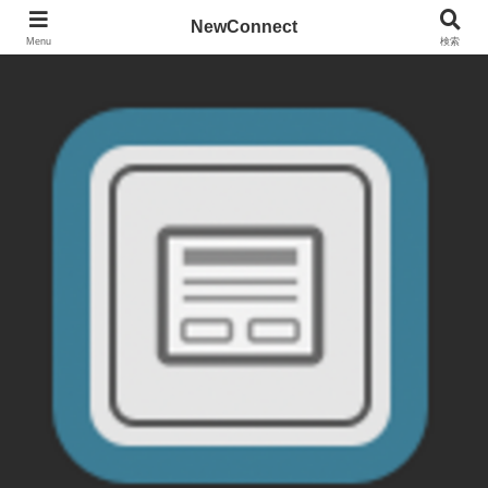
NewConnect
Menu
検索