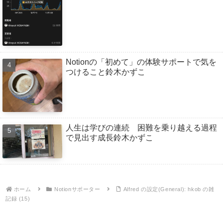
Notionの「初めて」の体験サポートで気を
つけること鈴木かずこ
人生は学びの連続 困難を乗り越える過程
で見出す成長鈴木かずこ
ホーム
Notionサポーター
Alfred の設定(General): hkob の雑
記録 (15)