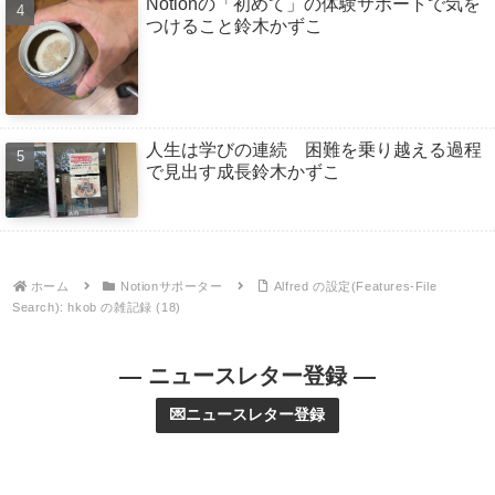
Notionの「初めて」の体験サポートで気を
つけること鈴木かずこ
人生は学びの連続 困難を乗り越える過程
で見出す成長鈴木かずこ
ホーム
Notionサポーター
Alfred の設定(Features-File
Search): hkob の雑記録 (18)
— ニュースレター登録 —
💌ニュースレター登録