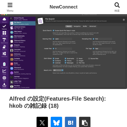
NewConnect
Menu
検索
Alfred の設定(Features-File Search):
hkob の雑記録 (18)