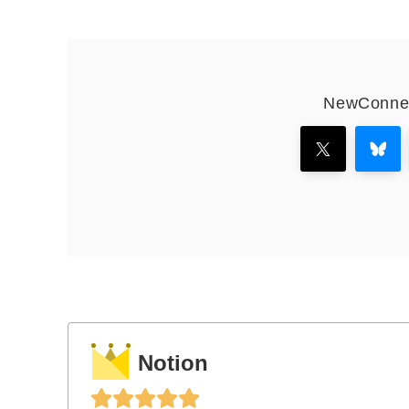
NewCon
Notion