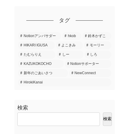
タグ
Notionアンバサダー
hkob
鈴木かずこ
HIKARI IGUSA
よこきみ
モーリー
たむらりえ
しー
しろ
KAZUKOKOCHO
Notionサポーター
新年のごあいさつ
NewConnect
HirokiKanai
検索
検索