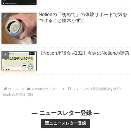
Notionの「初めて」の体験サポートで気を
つけること鈴木かずこ
【Notion座談会 #132】今週のNotionの話題
ホーム
Notionサポーター
フォームの権限設定機能を検証:
hkob の雑記録 (39)
— ニュースレター登録 —
💌ニュースレター登録