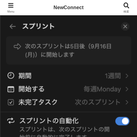
NewConnect
Menu
検索