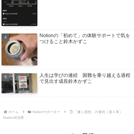
Notionの「初めて」の体験サポートで気を
つけること鈴木かずこ
人生は学びの連続 困難を乗り越える過程
で見出す成長鈴木かずこ
ホーム
Notionサポーター
「書く瞑想」の要約（第４章）
NotionAI活用