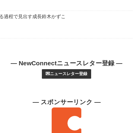
る過程で見出す成長鈴木かずこ
— NewConnectニュースレター登録 —
💌ニュースレター登録
— スポンサーリンク —