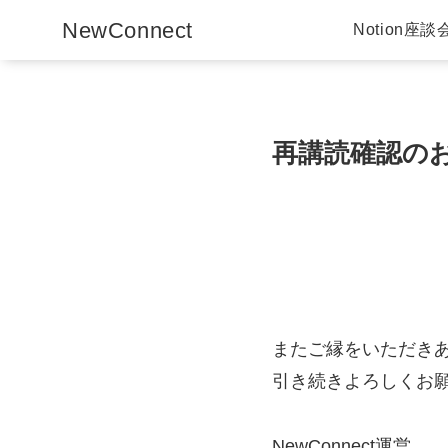
NewConnect
Notion座談
再講読確認の
またご縁をいただき
引き続きよろしくお
NewConnect運営