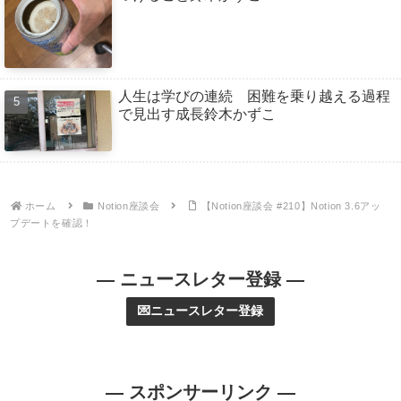
人生は学びの連続 困難を乗り越える過程
で見出す成長鈴木かずこ
ホーム
Notion座談会
【Notion座談会 #210】Notion 3.6アッ
プデートを確認！
— ニュースレター登録 —
💌ニュースレター登録
— スポンサーリンク —