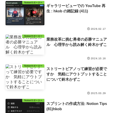
Notionサポーター
ギャラリービューでの YouTube 再
生 : hkob の雑記録 (411)
2026.02.17
Notionサポーター
業務改革に挑む勇者の必勝マニュア
ル 心理学から読み解く鈴木かずこ
2024.10.16
Notionサポーター
ストリートピアノって練習が必要で
すか 気軽にアウトプットすること
について鈴木かずこ
2025.03.29
Notionサポーター
スプリントの作成方法: Notion Tips
(81)hkob