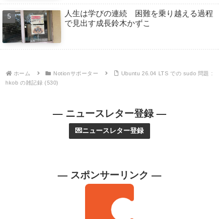
人生は学びの連続 困難を乗り越える過程
で見出す成長鈴木かずこ
ホーム
Notionサポーター
Ubuntu 26.04 LTS での sudo 問題 :
hkob の雑記録 (530)
— ニュースレター登録 —
💌ニュースレター登録
— スポンサーリンク —