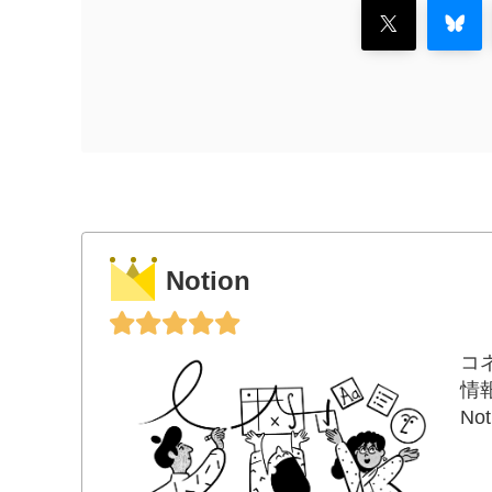
Notion
コ
情
N