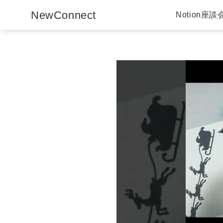
NewConnect
Notion座談