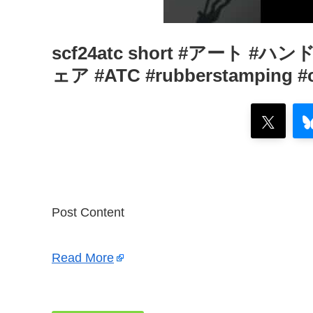
scf24atc short #アート 
ェア #ATC #rubberstamping #ch
Post Content
Read More