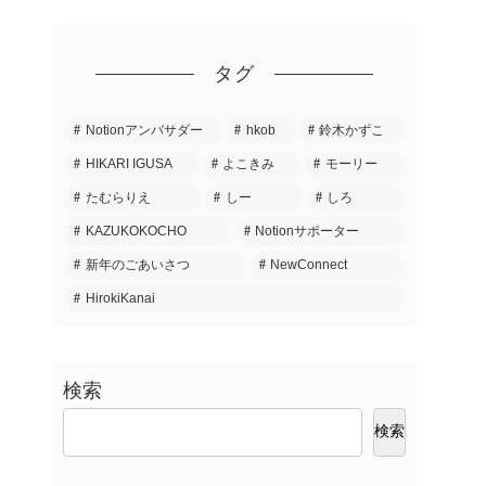
タグ
Notionアンバサダー
hkob
鈴木かずこ
HIKARI IGUSA
よこきみ
モーリー
たむらりえ
しー
しろ
KAZUKOKOCHO
Notionサポーター
新年のごあいさつ
NewConnect
HirokiKanai
検索
検索