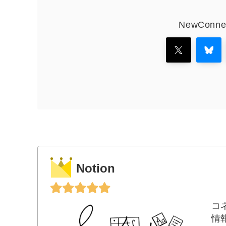
NewCon
Notion
コ
情