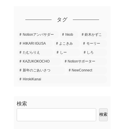
タグ
Notionアンバサダー
hkob
鈴木かずこ
HIKARI IGUSA
よこきみ
モーリー
たむらりえ
しー
しろ
KAZUKOKOCHO
Notionサポーター
新年のごあいさつ
NewConnect
HirokiKanai
検索
検索