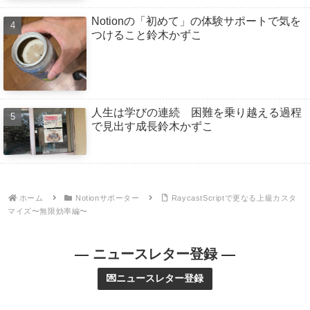
Notionの「初めて」の体験サポートで気を
つけること鈴木かずこ
人生は学びの連続 困難を乗り越える過程
で見出す成長鈴木かずこ
ホーム
Notionサポーター
RaycastScriptで更なる上級カスタ
マイズ〜無限効率編〜
— ニュースレター登録 —
💌ニュースレター登録