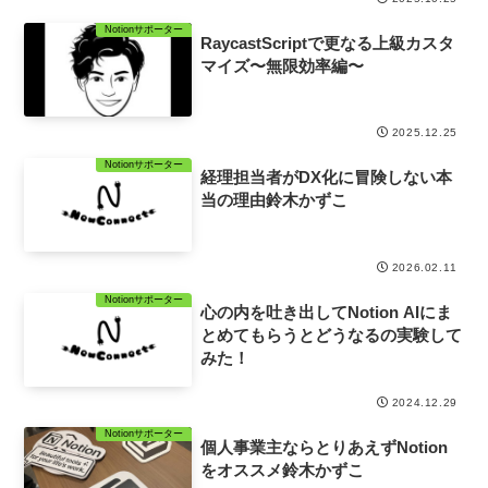
Notionサポーター
RaycastScriptで更なる上級カスタ
マイズ〜無限効率編〜
2025.12.25
Notionサポーター
経理担当者がDX化に冒険しない本
当の理由鈴木かずこ
2026.02.11
Notionサポーター
心の内を吐き出してNotion AIにま
とめてもらうとどうなるの実験して
みた！
2024.12.29
Notionサポーター
個人事業主ならとりあえずNotion
をオススメ鈴木かずこ