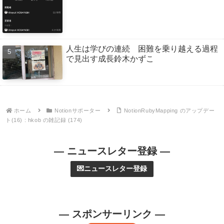
人生は学びの連続 困難を乗り越える過程
で見出す成長鈴木かずこ
ホーム
Notionサポーター
NotionRubyMapping のアップデー
ト(16) : hkob の雑記録 (174)
— ニュースレター登録 —
💌ニュースレター登録
— スポンサーリンク —