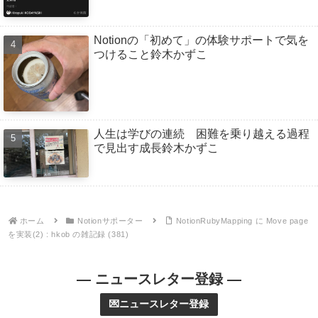
Notionの「初めて」の体験サポートで気を
つけること鈴木かずこ
人生は学びの連続 困難を乗り越える過程
で見出す成長鈴木かずこ
ホーム
Notionサポーター
NotionRubyMapping に Move page
を実装(2) : hkob の雑記録 (381)
— ニュースレター登録 —
💌ニュースレター登録