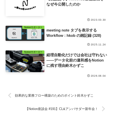
なぜ今公開したのか
2023.03.30
Notionサポーター
meeting note タブを表示する
Workflow : hkob の雑記録 (328)
2025.11.24
Notionサポーター
経理自動化だけでは会社は守れない
——データ化前の違和感をNotion
に残す理由鈴木かずこ
2026.08.04
効果的な業務フロー構築のためのポイント鈴木かずこ
【Notion座談会 #191】CL&アンバサダー新年会！