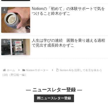
Notionの「初めて」の体験サポートで気を
つけること鈴木かずこ
人生は学びの連続 困難を乗り越える過程
で見出す成長鈴木かずこ
ホーム
Notionサポーター
Notion AIを活用して名言を味わう
(18)（野口聡一編）
— ニュースレター登録 —
💌ニュースレター登録