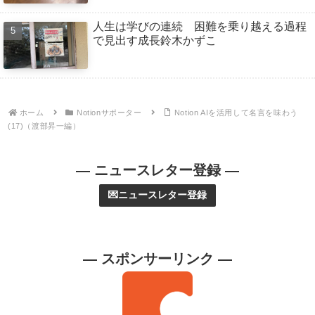
人生は学びの連続 困難を乗り越える過程
で見出す成長鈴木かずこ
ホーム
Notionサポーター
Notion AIを活用して名言を味わう
(17)（渡部昇一編）
— ニュースレター登録 —
💌ニュースレター登録
— スポンサーリンク —