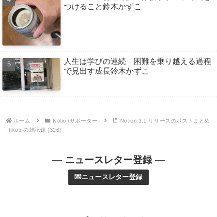
つけること鈴木かずこ
人生は学びの連続 困難を乗り越える過程
で見出す成長鈴木かずこ
ホーム
Notionサポーター
Notion 3.1 リリースのポストまとめ
: hkob の雑記録 (326)
— ニュースレター登録 —
💌ニュースレター登録