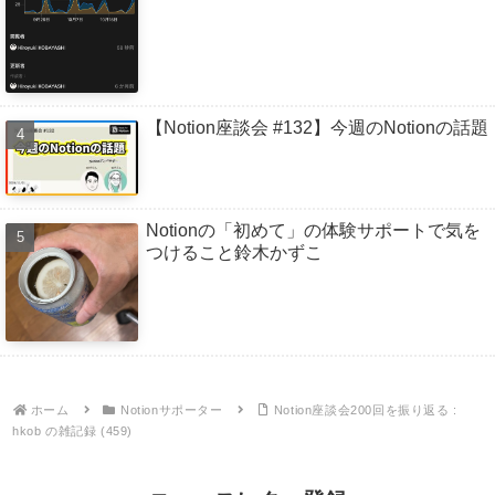
【Notion座談会 #132】今週のNotionの話題
Notionの「初めて」の体験サポートで気を
つけること鈴木かずこ
ホーム
Notionサポーター
Notion座談会200回を振り返る :
hkob の雑記録 (459)