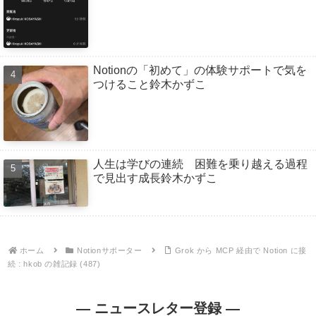
Notionの「初めて」の体験サポートで気を
つけること鈴木かずこ
人生は学びの連続 困難を乗り越える過程
で見出す成長鈴木かずこ
ホーム
Notionサポーター
Grok から MCP 経由で Notion に接
続 : hkob の雑記録 (487)
— ニュースレター登録 —