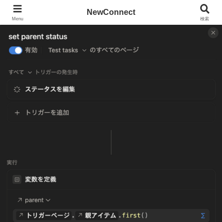
NewConnect
Menu
検索