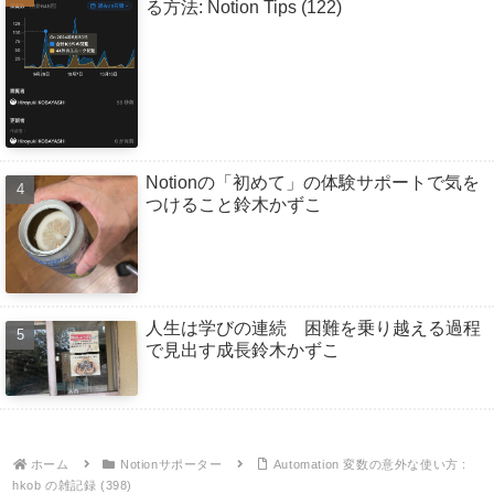
る方法: Notion Tips (122)
Notionの「初めて」の体験サポートで気を
つけること鈴木かずこ
人生は学びの連続 困難を乗り越える過程
で見出す成長鈴木かずこ
ホーム
Notionサポーター
Automation 変数の意外な使い方 :
hkob の雑記録 (398)