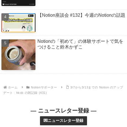
【Notion座談会 #132】今週のNotionの話題
Notionの「初めて」の体験サポートで気を
つけること鈴木かずこ
ホーム
Notionサポーター
3/7から3/13までの Notion のアップ
デート : hkob の雑記録 (431)
— ニュースレター登録 —
💌ニュースレター登録