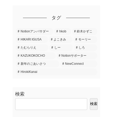
タグ
Notionアンバサダー
hkob
鈴木かずこ
HIKARI IGUSA
よこきみ
モーリー
たむらりえ
しー
しろ
KAZUKOKOCHO
Notionサポーター
新年のごあいさつ
NewConnect
HirokiKanai
検索
検索