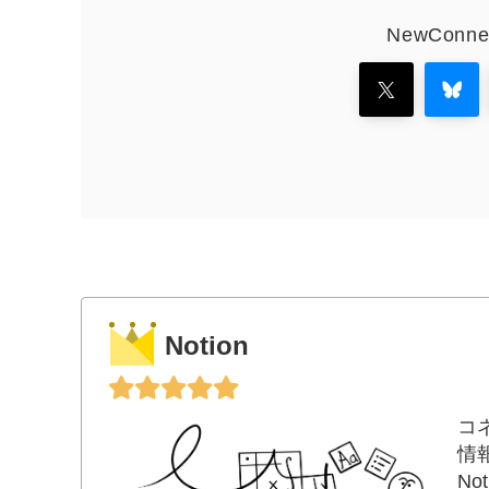
NewCon
Notion
コ
情
N