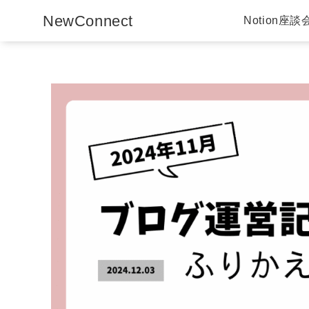
NewConnect
Notion座談