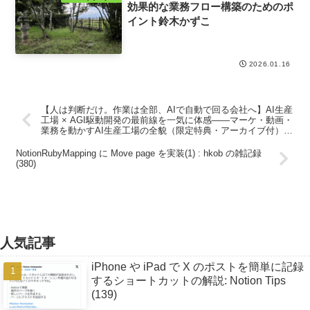
効果的な業務フロー構築のためのポ
イント鈴木かずこ
2026.01.16
【人は判断だけ。作業は全部、AIで自動で回る会社へ】AI生産
工場 × AGI駆動開発の最前線を一気に体感——マーケ・動画・
業務を動かすAI生産工場の全貌（限定特典・アーカイブ付）
📱
NotionRubyMapping に Move page を実装(1) : hkob の雑記録
(380)
人気記事
iPhone や iPad で X のポストを簡単に記録
するショートカットの解説: Notion Tips
(139)