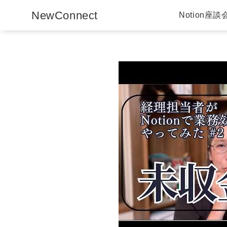
NewConnect
Notion座談