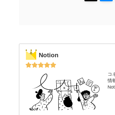
Notion
コ
情
N