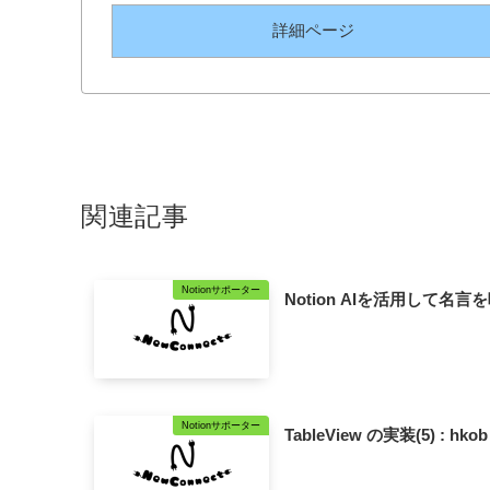
詳細ページ
関連記事
Notionサポーター
Notion AIを活用して名
Notionサポーター
TableView の実装(5) : hko