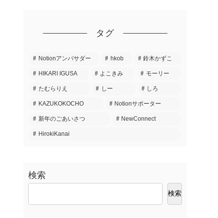
タグ
Notionアンバサダー
hkob
鈴木かずこ
HIKARI IGUSA
よこきみ
モーリー
たむらりえ
しー
しろ
KAZUKOKOCHO
Notionサポーター
新年のごあいさつ
NewConnect
HirokiKanai
検索
検索