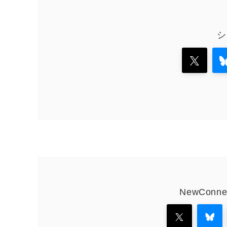
シ
NewCon