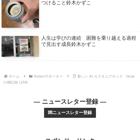
つけること鈴木かずこ
人生は学びの連続 困難を乗り越える過程
で見出す成長鈴木かずこ
ホーム
Notionサポーター
新しい AI カスタムブロック : hkob
の雑記録 (238)
— ニュースレター登録 —
💌ニュースレター登録