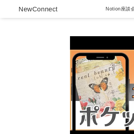
NewConnect
Notion座談