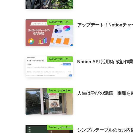
Notionサポーター
アップデート！Notionチ
Notionサポーター
Notion API 活用術 改訂作業(1
Notionサポーター
人生は学びの連続 困難を
Notionサポーター
シンプルテーブルのセル内箇条書き