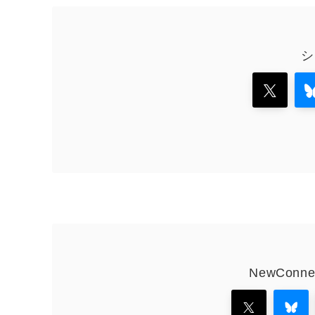
シ
NewCon