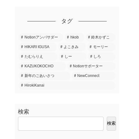
タグ
Notionアンバサダー
hkob
鈴木かずこ
HIKARI IGUSA
よこきみ
モーリー
たむらりえ
しー
しろ
KAZUKOKOCHO
Notionサポーター
新年のごあいさつ
NewConnect
HirokiKanai
検索
検索