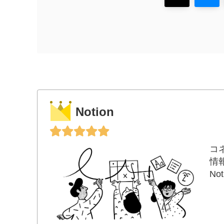
Notion
コ
情
N