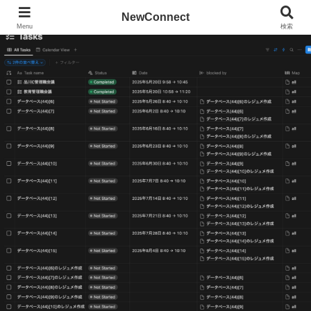
NewConnect
Menu
検索