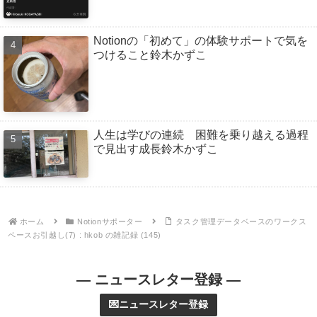
Notionの「初めて」の体験サポートで気を
つけること鈴木かずこ
人生は学びの連続 困難を乗り越える過程
で見出す成長鈴木かずこ
ホーム
Notionサポーター
タスク管理データベースのワークス
ペースお引越し(7) : hkob の雑記録 (145)
— ニュースレター登録 —
💌ニュースレター登録