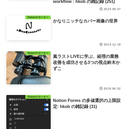
workflow : hkob の雑記録 (251)
2025.09.07
Notionサポーター
かなりニッチなカバー画像の世界
2023.12.18
Notionサポーター
嵐ラストLIVEに学ぶ、経理の業務
改善を成功させる3つの視点鈴木か
ずこ
2026.06.02
Notionサポーター
Notion Forms の多値選択の上限設
定: hkob の雑記録 (31)